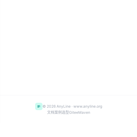
© 2026 AnyLine · www.anyline.org
文档
案例
选型
Gitee
Maven