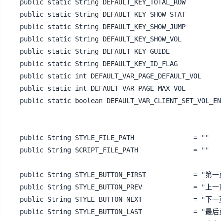
public static String DEFAULT_KEY_TOTAL_ROW					= "_anyline_total_row"			; // 显示一共多少条的key

public static String DEFAULT_KEY_SHOW_STAT					= "_anyline_navi_show_stat"		; // 设置是否显示统计数据的key

public static String DEFAULT_KEY_SHOW_JUMP					= "_anyline_navi_show_jump"		; // 设置是否显示页数跳转key

public static String DEFAULT_KEY_SHOW_VOL					= "_anyline_navi_show_vol"		; // 设置是否显示每页条数设置key

public static String DEFAULT_KEY_GUIDE						= "_anyline_navi_guide"			; // 设置分页样式的key

public static String DEFAULT_KEY_ID_FLAG 					= "_anyline_navi_conf_"			; // 生成配置文件标识

public static int DEFAULT_VAR_PAGE_DEFAULT_VOL					= 10					; // 每页多少条

public static int DEFAULT_VAR_PAGE_MAX_VOL					= 100					; // 每页最多多少条(只针对从http传过来的vol,后台设置的不影响)

public static boolean DEFAULT_VAR_CLIENT_SET_VOL_ENABLE				= false					; // 前端是否可设
public String STYLE_FILE_PATH 				= ""					; // 样式文件路径 

public String SCRIPT_FILE_PATH 				= ""					; // 脚本文件路径 

public String STYLE_BUTTON_FIRST			= "第一页"				; // 第一页 

public String STYLE_BUTTON_PREV				= "上一页"				; // 上一页 

public String STYLE_BUTTON_NEXT				= "下一页"				; // 下一页 

public String STYLE_BUTTON_LAST				= "最后页"				; // 最后页 
