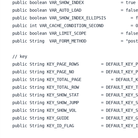
public boolean VAR_SHOW_INDEX				= true					; // 是否显示下标

public boolean VAR_AUTO_LOAD				= false					; // 划到最后是否自动加载

public boolean VAR_SHOW_INDEX_ELLIPSIS			= false					; // 是否显示下标省略符 (下标不含第2页或倒数第2页时显示省略号)1 .. 3 4 5 6 7 8 .. 10

public int VAR_CACHE_CONDITION_SECOND 			= 0					; // 缓存查询条件时间(秒)

public boolean VAR_LIMIT_SCOPE				= false					; // 页数超出范围后是否查询最后一页 true:查最后一页 false:按传入参数查询

public String  VAR_FORM_METHOD				= "post"				; 

// key 

public String KEY_PAGE_ROWS			= DEFAULT_KEY_PAGE_ROWS			; // 设置每页显示多少条的key

public String KEY_PAGE_NO			= DEFAULT_KEY_PAGE_NO			; // 设置当前第几页的key

public String KEY_TOTAL_PAGE			= DEFAULT_KEY_TOTAL_PAGE		; // 显示一共多少页的key

public String KEY_TOTAL_ROW			= DEFAULT_KEY_TOTAL_ROW			; // 显示一共多少条的key

public String KEY_SHOW_STAT			= DEFAULT_KEY_SHOW_STAT			; // 设置是否显示统计数据的key

public String KEY_SHOW_JUMP			= DEFAULT_KEY_SHOW_JUMP			; // 设置是否显示页数跳转key

public String KEY_SHOW_VOL			= DEFAULT_KEY_SHOW_VOL			; // 设置是否显示每页条数设置key

public String KEY_GUIDE				= DEFAULT_KEY_GUIDE			; // 设置分页样式的key

public String KEY_ID_FLAG 			= DEFAULT_KEY_ID_FLAG			; // 生成配置文件标识
