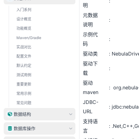
明
入门系列
元数据
设计概览
说明
功能概览
示例代
Maven/Gradle
码
实战对比
驱动类
NebulaDriv
配置文件
驱动下
默认约定
载
测试用例
驱动
重要更新
org.nebula-
maven
常用示例
JDBC-
常见问题
jdbc:nebula
URL
数据结构
支持语
.Net,C++,G
DataType
数据库操作
言
DataRow