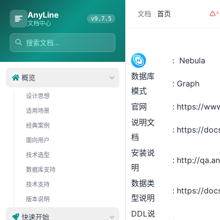
文档
首页
AnyLine
v9.7.5
文档中心
Nebula
数据库
概览
Graph
模式
设计思想
官网
https://ww
适用场景
说明文
经典案例
https://doc
档
面向用户
安装说
技术选型
http://qa.a
明
数据库支持
数据类
技术支持
https://doc
型说明
版本说明
DDL说
快速开始