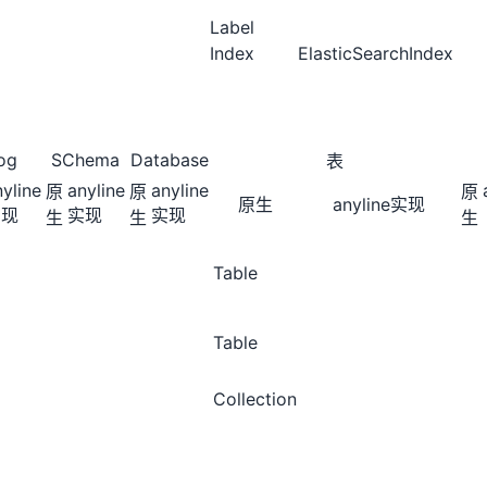
Label
Index
ElasticSearchIndex
og
SChema
Database
表
nyline
anyline
anyline
原
原
原
原生
anyline实现
实现
实现
实现
生
生
生
Table
Table
Collection