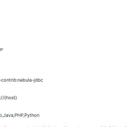
er
contrib:nebula-jdbc
://{host}
o,Java,PHP,Python