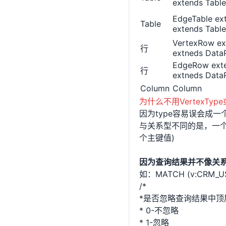
extends Table
EdgeTable ex
Table
extends Table
VertexRow e
行
extneds Dat
EdgeRow ext
行
extneds Dat
Column
Column
为什么不用VertexType或V
因为type容易误会成一个属
与关系型不同的是，一个
个主键值)
因为查询结果并不像关
如：MATCH (v:CRM_US
/*
*是否忽略查询结果中顶
* 0-不忽略
* 1-忽略