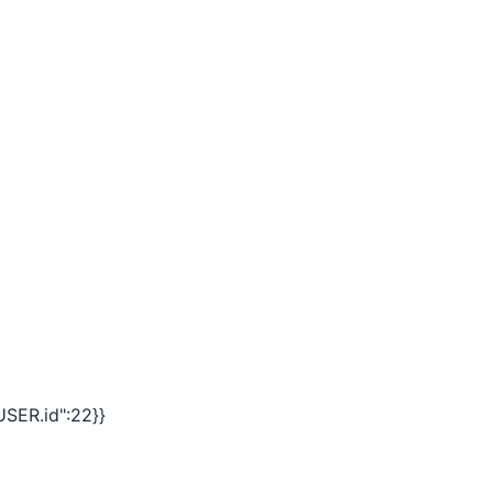
SER.id":22}}