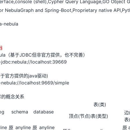
terface,console (shell),Cypher Query Language,GO Object
or NebulaGraph and Spring-Boot,Proprietary native API,P
a-nebula
器
bc-nebula（基于JDBC但非官方提供，也不完善）
=jdbc:nebula://localhost:39669
la(基于官方提供的java驱动)
=nebula://localhost:9669/simple
库的概念关系
表(类)
og
schema
database
边
顶点(节点)表(类型)
表
line
anyline
anyline
原
原
原