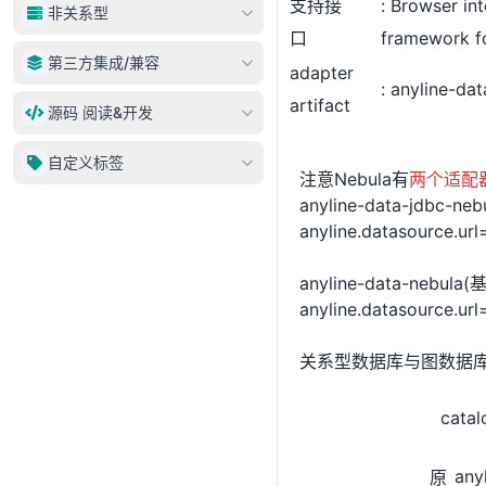
支持接
Browser in
动态数据源
非关系型
DataSet
口
framework f
AnylineService
Entity
Neo4j
第三方集成/兼容
ServiceProxy
adapter
EntitySet
MongoDB
anyline-dat
service.dml/dql
artifact
JDBC Template兼容
源码 阅读&开发
数据集操作
Nebula
insert/upsert
MyBatis兼容
元数据VS数据库对象
ElasticSearch
adapter
自定义标签
delete
注意Nebula有
两个适配
开发
update
anyline-data-jd
anyline.datasource.url
select
maps
anyline-data-nebu
query
anyline.datasource.url
聚合
关系型数据库与图数据
分页/排序
service.ddl
catal
service.metadata
service.authorize
any
原