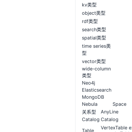
kv类型
object类型
rdf类型
search类型
spatial类型
time series类
型
vector类型
wide-column
类型
Neo4j
Elasticsearch
MongoDB
Nebula
Space
AnyLine
关系型
Catalog
Catalog
VertexTable 
Table