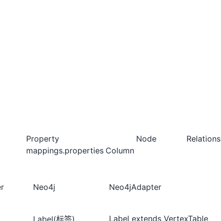
Property
Node
Relations
mappings.properties
Column
r
Neo4j
Neo4jAdapter
Label extends VertexTable
Label(标签)