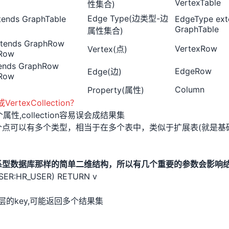
VertexTable
性集合)
Edge Type(边类型-边
tends GraphTable
EdgeType ext
GraphTable
属性集合)
xtends GraphRow
VertexRow
Vertex(点)
aRow
ends GraphRow
EdgeRow
Edge(边)
aRow
Column
Property(属性)
ertexCollection？
性,collection容易误会成结果集
点可以有多个类型，相当于在多个表中，类似于扩展表(就是基础属性
系型数据库那样的简单二维结构，所以有几个重要的参数会影响
ER:HR_USER) RETURN v
层的key,可能返回多个结果集