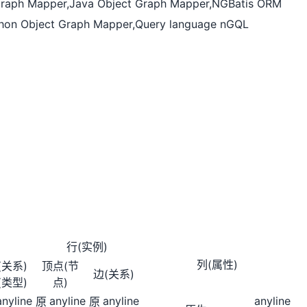
 Graph Mapper,Java Object Graph Mapper,NGBatis ORM
ython Object Graph Mapper,Query language nGQL
行(实例)
列(属性)
(关系)
顶点(节
边(关系)
(类型)
点)
anyline
anyline
anyline
anyline
原
原