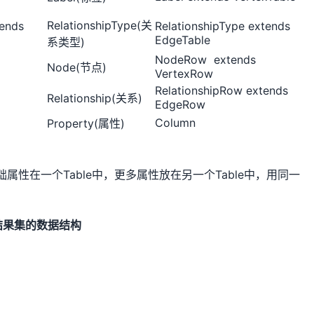
RelationshipType(关
ends
RelationshipType
extends
EdgeTable
系类型)
NodeRow
extends
Node(节点)
VertexRow
RelationshipRow
extends
Relationship(关系)
EdgeRow
Column
Property(属性)
在一个Table中，更多属性放在另一个Table中，用同一
结果集的数据结构