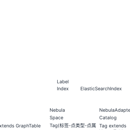
Label
Index
ElasticSearchIndex
Nebula
NebulaAdapte
Space
Catalog
Tag(标签-点类型-点属
extends GraphTable
Tag extends