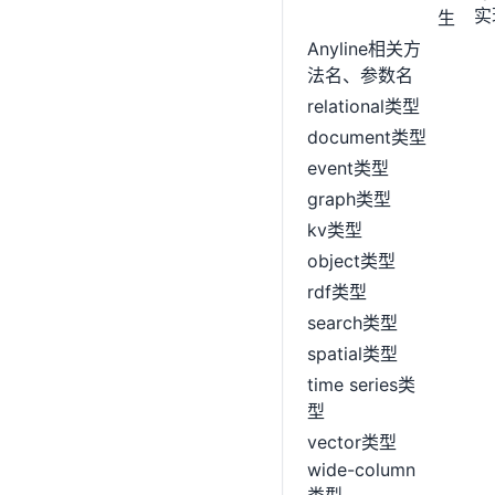
ConfigStore
实
生
condition()
Anyline相关方
占位符
法名、参数名
relational类型
多表关联查询|更新
document类型
自定义SQL
event类型
存储过程
graph类型
事务控制
kv类型
主键生成器
object类型
Listener/Interceptor
rdf类型
性能与稳定
search类型
缓存集成
spatial类型
time series类
型
vector类型
wide-column