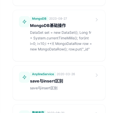
MongoDB
·
2023-08-27
MongoDB基础操作
DataSet set = new DataSet(); Long fr
= System.currentTimeMillis(); for(int
i=0; i<10;i ++){ MongoDataRow row =
new MongoDataRow(); row.put("_id"
AnylineService
·
2020-03-26
save与insert区别
save与insert区别
数据类型
·
2022-08-31