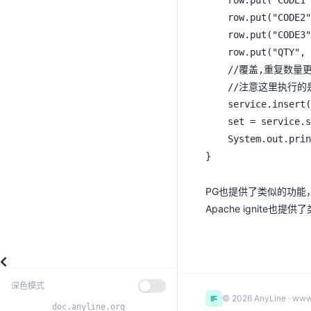
	row.put("CODE1", 1);

ConfigStore
	row.put("CODE2", 2);

condition()
	row.put("CODE3", 3);

占位符
	row.put("QTY", 300);

多表关联查询|更新
	//覆盖,重复数量更新 影响行数2 原来的id:1,qty:100被删除 插入id:3, qty:300

	//注意这里执行的是delete+insert 而不是update 所以影响2行

自定义SQL
	service.insert(tab, row, new DefaultConfigStore().override(Boolean.TRUE));

存储过程
	set = service.selects(tab);

事务控制
	System.out.println(set);

主键生成器
}
Listener/Interceptor
PG也提供了类似的功能
性能与稳定
Apache ignite也提
缓存集成
深色模式
© 2026 AnyLine · www.
doc.anyline.org