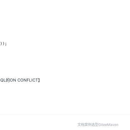
SQL的ON CONFLICT
】
文档
案例
选型
Gitee
Maven