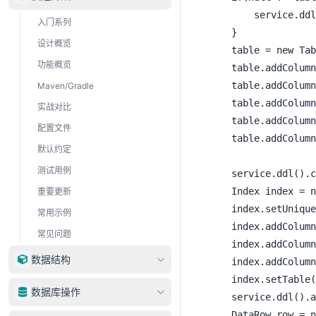
		service.ddl().drop(table);

入门系列
	}

设计概览
	table = new Table(tab);

功能概览
	table.addColumn("ID", "BIGINT").setAutoIncrement(true);

	table.addColumn("CODE1", "varchar(10)");

Maven/Gradle
	table.addColumn("CODE2", "varchar(10)");

实战对比
	table.addColumn("CODE3", "varchar(10)");

配置文件
	table.addColumn("QTY", "INT");

默认约定
测试用例
	service.ddl().create(table);

	Index index = new Index<>();

重要更新
	index.setUnique(true);

常用示例
	index.addColumn("CODE1");

常见问题
	index.addColumn("CODE2");

数据结构
	index.addColumn("CODE3");

	index.setTable("tab_override");

DataType
数据库操作
	service.ddl().add(index);

DataRow
	DataRow row = new DataRow();
