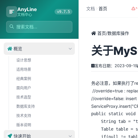
文档
首页
AnyLine
v9.7.5
文档中心
首页
/
数据库操作
关于MySQL
概览
设计思想
发布日期：2023-09-19
适用场景
经典案例
务必注意，如果执行了re
面向用户
//override=true : repla
技术选型
//override=false: insert
ServiceProxy.insert("C
数据库支持
public static void 
技术支持
	String tab = "tab_override";

版本说明
	Table table = service.metadata().table(tab);

快速开始
	if(null != table){
