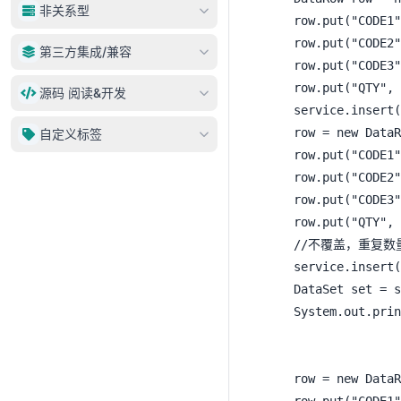
动态数据源
非关系型
DataSet
	row.put("CODE1", 1);

AnylineService
Entity
	row.put("CODE2", 2);

Neo4j
第三方集成/兼容
ServiceProxy
	row.put("CODE3", 3);

EntitySet
MongoDB
service.dml/dql
JDBC Template兼容
	row.put("QTY", 100);

源码 阅读&开发
数据集操作
Nebula
	service.insert(tab, row);

insert/upsert
MyBatis兼容
元数据VS数据库对象
ElasticSearch
adapter
	row = new DataRow();

自定义标签
delete
开发
	row.put("CODE1", 1);

update
	row.put("CODE2", 2);

select
	row.put("CODE3", 3);

maps
	row.put("QTY", 200);

	//不覆盖，重复数量忽略 影响行数0

query
	service.insert(tab, row, new DefaultConfigStore().override(Boolean.FALSE));

聚合
	DataSet set = service.selects(tab);

分页/排序
	System.out.println(set);

service.ddl
service.metadata
	row = new DataRow();

service.authorize