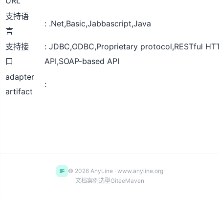
URL
支持语
.Net,Basic,Jabbascript,Java
言
支持接
JDBC,ODBC,Proprietary protocol,RESTful HT
口
API,SOAP-based API
adapter
artifact
© 2026 AnyLine · www.anyline.org
文档
案例
选型
Gitee
Maven