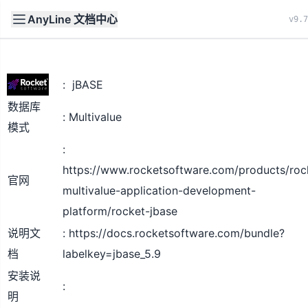
AnyLine 文档中心
文档
首页
v9.7
jBASE
数据库
Multivalue
模式
https://www.rocketsoftware.com/products/roc
官网
multivalue-application-development-
platform/rocket-jbase
说明文
https://docs.rocketsoftware.com/bundle?
档
labelkey=jbase_5.9
安装说
明